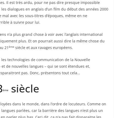
es. Il est très ardu, pour ne pas dire presque impossible
 les dialogues en anglais d’un film du début des années 2000
e mal avec les sous-titres d’époques, même en ne
rible à suivre pour lui.
ens n’a plus grand chose à voir avec l’anglais international
ratiquement plus. Et on pourrait aussi dire la même chose du
ème
au 21
siècle et aux ravages européens.
ec les technologies de communication de la Nouvelle
et de nouvelles langues – qui se sont étendues et,
sparaitront pas. Donc, présentons tout cela…
3
siècle
ème
mployées dans le monde, dans l’ordre de locuteurs. Comme on
 langues parlées, car la barrière des langues n’est plus un
 parler plus bas. Ceci dit, ça n’a pas fait disparaitre les