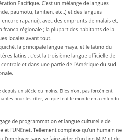
édération Pacifique. C’est un mélange de langues
e, paumotu, tahitien, etc..) et des langues
 encore rapanui), avec des emprunts de malais et,
a franca régionale ; la plupart des habitants de la
ues locales avant tout.
uiché, la principale langue maya, et le latino du
res latins ; c’est la troisième langue officielle de
 centrale et dans une partie de l’Amérique du sud
onale.
ue depuis un siècle ou moins. Elles n’ont pas forcément
ables pour les citer, vu que tout le monde en a entendu
langage de programmation et langue culturelle de
me et l’UNEnet. Tellement complexe qu’un humain ne
u l’employer sans se faire aider d’un lien MtM et de