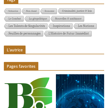
Criminalité, justice & lois
Scénarios
Non classé
Economie
Le Combat
La géopolitique
Nouvelles & ambiance
Les Talents de Singularités
Inspirations
Les Nations
Feuilles de personnages
L'Histoire de Futur Immédiat
L’autrice
Pages favorites