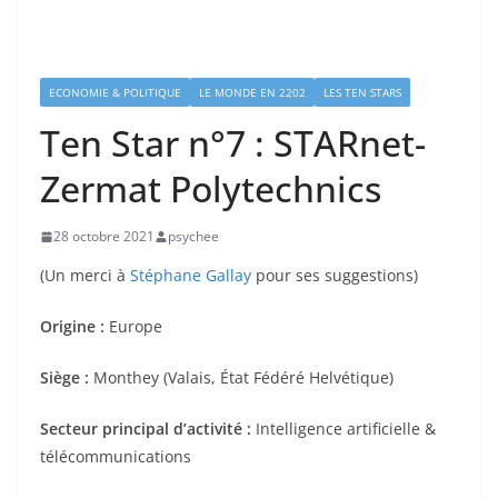
ECONOMIE & POLITIQUE
LE MONDE EN 2202
LES TEN STARS
Ten Star n°7 : STARnet-
Zermat Polytechnics
28 octobre 2021
psychee
(Un merci à
Stéphane Gallay
pour ses suggestions)
Origine :
Europe
Siège :
Monthey (Valais, État Fédéré Helvétique)
Secteur principal d’activité :
Intelligence artificielle &
télécommunications