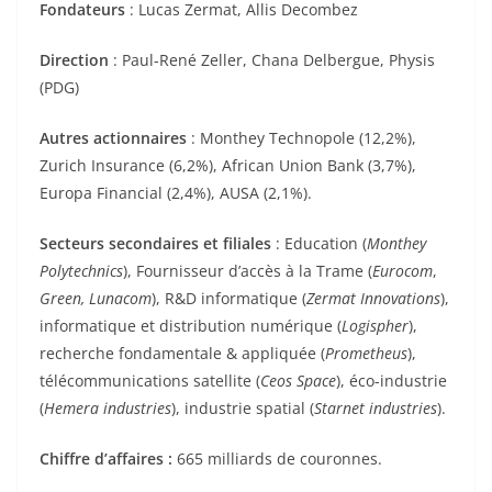
Fondateurs
: Lucas Zermat, Allis Decombez
Direction
: Paul-René Zeller, Chana Delbergue, Physis
(PDG)
Autres actionnaires
: Monthey Technopole (12,2%),
Zurich Insurance (6,2%), African Union Bank (3,7%),
Europa Financial (2,4%), AUSA (2,1%).
Secteurs secondaires et filiales
: Education (
Monthey
Polytechnics
), Fournisseur d’accès à la Trame (
Eurocom
,
Green, Lunacom
), R&D informatique (
Zermat Innovations
),
informatique et distribution numérique (
Logispher
),
recherche fondamentale & appliquée (
Prometheus
),
télécommunications satellite (
Ceos Space
), éco-industrie
(
Hemera industries
), industrie spatial (
Starnet industries
).
Chiffre d’affaires :
665 milliards de couronnes.