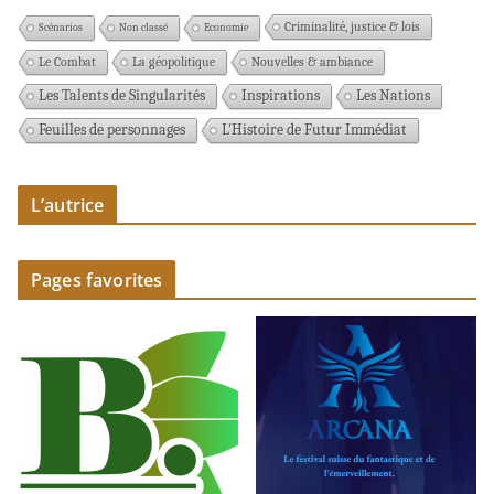
Criminalité, justice & lois
Scénarios
Non classé
Economie
Le Combat
La géopolitique
Nouvelles & ambiance
Les Talents de Singularités
Inspirations
Les Nations
Feuilles de personnages
L'Histoire de Futur Immédiat
L’autrice
Pages favorites