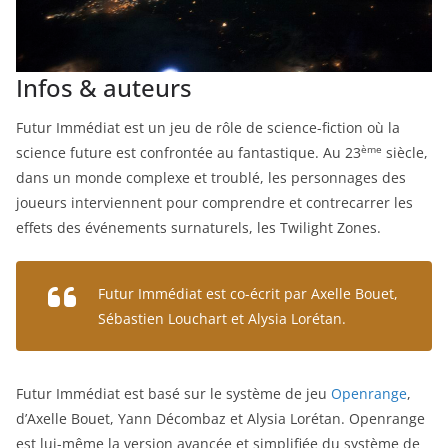
Infos & auteurs
Futur Immédiat est un jeu de rôle de science-fiction où la
ème
science future est confrontée au fantastique. Au 23
siècle,
dans un monde complexe et troublé, les personnages des
joueurs interviennent pour comprendre et contrecarrer les
effets des événements surnaturels, les Twilight Zones.
Futur Immédiat est co-écrit par Axelle Bouet,
Sébastien Louchart et Alysia Lorétan.
Futur Immédiat est basé sur le système de jeu
Openrange
,
d’Axelle Bouet, Yann Décombaz et Alysia Lorétan. Openrange
est lui-même la version avancée et simplifiée du système de