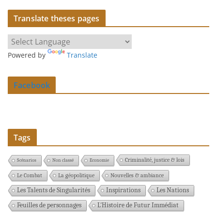
Translate theses pages
Powered by
Translate
Facebook
Tags
Criminalité, justice & lois
Scénarios
Non classé
Economie
Le Combat
La géopolitique
Nouvelles & ambiance
Les Talents de Singularités
Inspirations
Les Nations
Feuilles de personnages
L'Histoire de Futur Immédiat