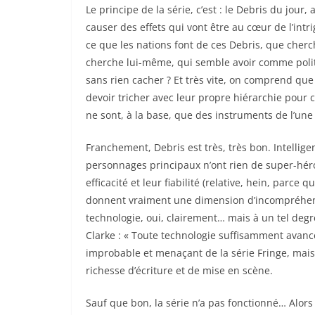
Le principe de la série, c’est : le Debris du jou
causer des effets qui vont être au cœur de l’intrig
ce que les nations font de ces Debris, que cherc
cherche lui-même, qui semble avoir comme polit
sans rien cacher ? Et très vite, on comprend qu
devoir tricher avec leur propre hiérarchie pour
ne sont, à la base, que des instruments de l’une 
Franchement, Debris est très, très bon. Intellige
personnages principaux n’ont rien de super-héros
efficacité et leur fiabilité (relative, hein, parce
donnent vraiment une dimension d’incompréhen
technologie, oui, clairement… mais à un tel degré
Clarke : « Toute technologie suffisamment avancé
improbable et menaçant de la série Fringe, mai
richesse d’écriture et de mise en scène.
Sauf que bon, la série n’a pas fonctionné… Alor