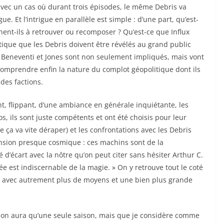
r, avec un cas où durant trois épisodes, le même Debris va
ue. Et l’intrigue en parallèle est simple : d’une part, qu’est-
hent-ils à retrouver ou recomposer ? Qu’est-ce que Influx
ique que les Debris doivent être révélés au grand public
e Beneventi et Jones sont non seulement impliqués, mais vont
 comprendre enfin la nature du complot géopolitique dont ils
des factions.
nt, flippant, d’une ambiance en générale inquiétante, les
, ils sont juste compétents et ont été choisis pour leur
 que ça va vite déraper) et les confrontations avec les Debris
sion presque cosmique : ces machins sont de la
 d’écart avec la nôtre qu’on peut citer sans hésiter Arthur C.
e est indiscernable de la magie. » On y retrouve tout le coté
s avec autrement plus de moyens et une bien plus grande
s on aura qu’une seule saison, mais que je considère comme