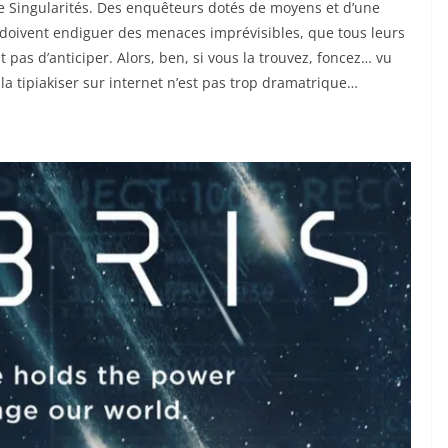
e Singularités. Des enquêteurs dotés de moyens et d’une
doivent endiguer des menaces imprévisibles, que tous leurs
as d’anticiper. Alors, ben, si vous la trouvez, foncez… vu
la tipiakiser sur internet n’est pas trop dramatrique…