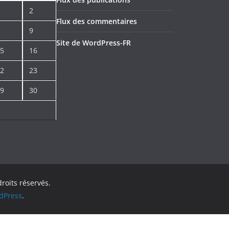
2
Flux des commentaires
9
Site de WordPress-FR
5
16
2
23
9
30
droits réservés.
dPress
.