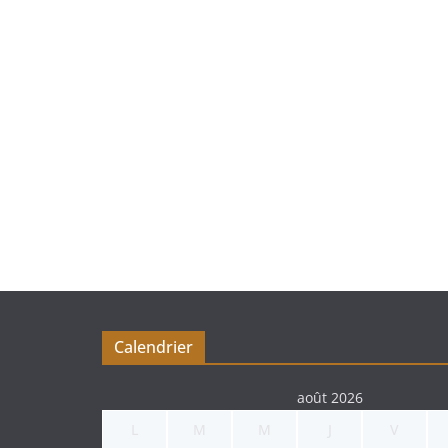
Calendrier
août 2026
L
M
M
J
V