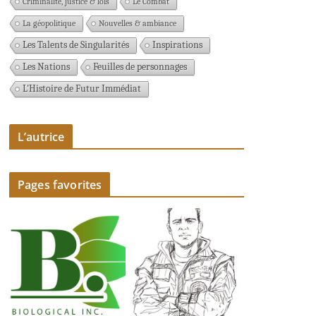
Criminalité, justice & lois
Le Combat
La géopolitique
Nouvelles & ambiance
Les Talents de Singularités
Inspirations
Les Nations
Feuilles de personnages
L'Histoire de Futur Immédiat
L’autrice
Pages favorites