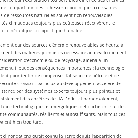
té de la répartition des richesses économiques croissantes.
is de ressources naturelles souvent non renouvelables,
lités climatiques toujours plus coûteuses réactivèrent le
t à la mécanique sociopolitique humaine.
acement par des sources d’énergie renouvelables se heurta à
isement des matières premières nécessaire au développement
onsidération d’économie ou de recyclage, amena à un
ement, il eut des conséquences importantes : la technologie
édent pour tenter de compenser l’absence de pétrole et de
insécurité croissant participa au développement accéléré de
istance par des systèmes experts toujours plus pointus et
éploiement des ancêtres des IA. Enfin, et paradoxalement,
ndance technologiques et énergétiques débouchèrent sur des
te communautés, résilients et autosuffisants. Mais tous ces
vaient bien trop tard.
t d’inondations qu’ait connu la Terre depuis l’apparition de