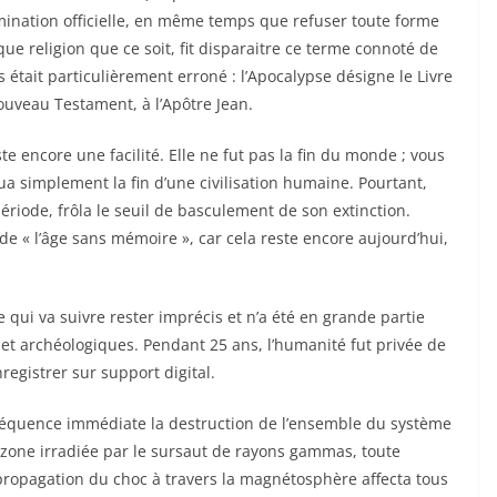
mination officielle, en même temps que refuser toute forme
e religion que ce soit, fit disparaitre ce terme connoté de
s était particulièrement erroné : l’Apocalypse désigne le Livre
ouveau Testament, à l’Apôtre Jean.
 encore une facilité. Elle ne fut pas la fin du monde ; vous
a simplement la fin d’une civilisation humaine. Pourtant,
ériode, frôla le seuil de basculement de son extinction.
e « l’âge sans mémoire », car cela reste encore aujourd’hui,
e qui va suivre rester imprécis et n’a été en grande partie
 et archéologiques. Pendant 25 ans, l’humanité fut privée de
registrer sur support digital.
séquence immédiate la destruction de l’ensemble du système
a zone irradiée par le sursaut de rayons gammas, toute
propagation du choc à travers la magnétosphère affecta tous