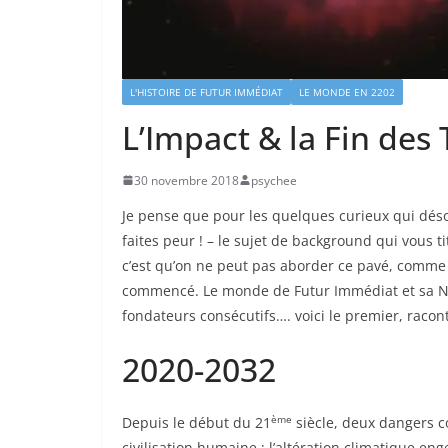
L'HISTOIRE DE FUTUR IMMÉDIAT
LE MONDE EN 2202
L’Impact & la Fin des
30 novembre 2018
psychee
Je pense que pour les quelques curieux qui déso
faites peur ! – le sujet de background qui vous tit
c’est qu’on ne peut pas aborder ce pavé, comme
commencé. Le monde de Futur Immédiat et sa 
fondateurs consécutifs…. voici le premier, racon
2020-2032
ème
Depuis le début du 21
siècle, deux dangers c
civilisation humaine ; l’altération climatique en