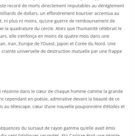
neste record de morts directement imputables au dérèglement
milliards de dollars, un effondrement boursier accentua au
fut, ni plus ni moins, qu’une guerre de remboursement de
ue la quadrature du cercle. Alors que l’humanité célébrait le
ars, elle s’enfonça en moins de quatre mois dans une
stan, Iran, Europe de l’Ouest, Japon et Corée du Nord. Une
 crainte universelle de destruction mutuelle par une frappe
qui résonne dans le cœur de chaque homme comme la grande
gare cependant en poésie, admirative devant la beauté de ce
s au télescope, cœur d’une nouvelle pouponnière d’étoiles et
nséquences du sursaut de rayon gamma qu’elle avait émis
 dix-sept fatidiques secondes. Eta Carinae était une géante