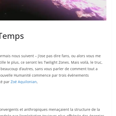
 Temps
rmais nous suivent – j’ose pas dire fans, ou alors vous me
ille le plus, ce seront les Twilight Zones. Mais voilà, le truc,
 beaucoup d’autres, sans vous parler de comment tout a
Nouvelle Humanité commence par trois événements
té par
Zoé Aquilonian
,
onvergents et anthropiques menaçaient la structure de la
gendrée par l’exploitation toujours plus effrénée des énergies