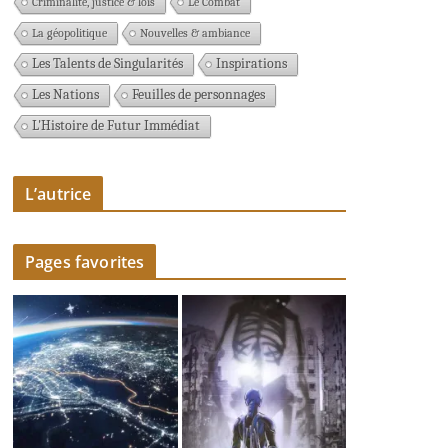
Criminalité, justice & lois
Le Combat
La géopolitique
Nouvelles & ambiance
Les Talents de Singularités
Inspirations
Les Nations
Feuilles de personnages
L'Histoire de Futur Immédiat
L’autrice
Pages favorites