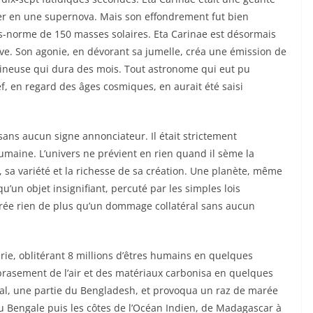
ser en une supernova. Mais son effondrement fut bien
ors-norme de 150 masses solaires. Eta Carinae est désormais
ive. Son agonie, en dévorant sa jumelle, créa une émission de
neuse qui dura des mois. Tout astronome qui eut pu
f, en regard des âges cosmiques, en aurait été saisi
 sans aucun signe annonciateur. Il était strictement
umaine. L’univers ne prévient en rien quand il sème la
sa variété et la richesse de sa création. Une planète, même
u’un objet insignifiant, percuté par les simples lois
drée rien de plus qu’un dommage collatéral sans aucun
rie, oblitérant 8 millions d’êtres humains en quelques
brasement de l’air et des matériaux carbonisa en quelques
pal, une partie du Bengladesh, et provoqua un raz de marée
du Bengale puis les côtes de l’Océan Indien, de Madagascar à