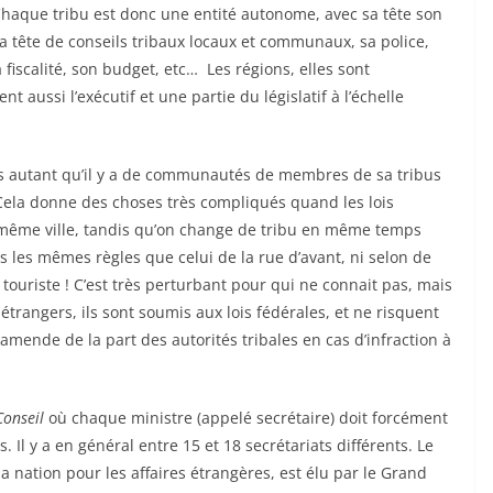
aque tribu est donc une entité autonome, avec sa tête son
la tête de conseils tribaux locaux et communaux, sa police,
a fiscalité, son budget, etc… Les régions, elles sont
t aussi l’exécutif et une partie du législatif à l’échelle
is autant qu’il y a de communautés de membres de sa tribus
 Cela donne des choses très compliqués quand les lois
a même ville, tandis qu’on change de tribu en même temps
as les mêmes règles que celui de la rue d’avant, ni selon de
 touriste ! C’est très perturbant pour qui ne connait pas, mais
 étrangers, ils sont soumis aux lois fédérales, et ne risquent
amende de la part des autorités tribales en cas d’infraction à
onseil
où chaque ministre (appelé secrétaire) doit forcément
. Il y a en général entre 15 et 18 secrétariats différents. Le
a nation pour les affaires étrangères, est élu par le Grand