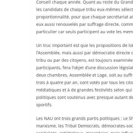
Conseil chaque année. Quant au reste du Grand Co
les candidats de chaque tribu eux-mêmes sélecti
proportionnalité, pour que chaque secrétariat ai
eux aussi renouvelés par suffrage directe, comme
particulier car seuls participent au vote les me
Un truc important est que les propositions de l
l’Assemblée, mais aussi par démocratie directe ou
tribu ou par des citoyens, est toujours examinée
participants, fera l’objet d’une discussion législ
deux chambres, Assemblée et Loge, soit au suffra
trois à quatre par an, sont votés par tous les ci
médiatiques et à de grandes festivités selon qu
politiques sont soutenus avec presque autant d
sportifs.
Les NAU ont trois grands partis politiques : Le S
marxisme, les Tribal Democrats, démocrates-soci