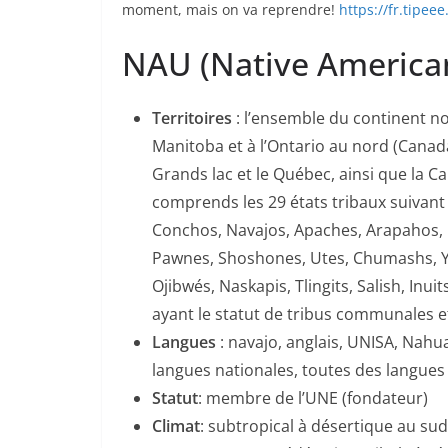
moment, mais on va reprendre!
https://fr.tipe
NAU (Native America
Territoires
: l’ensemble du continent n
Manitoba et à l’Ontario au nord (Canada)
Grands lac et le Québec, ainsi que la Ca
comprends les 29 états tribaux suivant
Conchos, Navajos, Apaches, Arapahos, 
Pawnes, Shoshones, Utes, Chumashs, Yur
Ojibwés, Naskapis, Tlingits, Salish, Inu
ayant le statut de tribus communales e
Langues
: navajo, anglais, UNISA, Nahu
langues nationales, toutes des langues
Statut
: membre de l’UNE (fondateur)
Climat
: subtropical à désertique au su