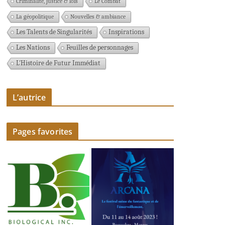
Criminalité, justice & lois
Le Combat
La géopolitique
Nouvelles & ambiance
Les Talents de Singularités
Inspirations
Les Nations
Feuilles de personnages
L'Histoire de Futur Immédiat
L’autrice
Pages favorites