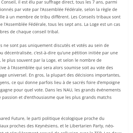
nseil, il est élu par suffrage direct, tous les 7 ans, parmi
onnés par vote par l’Assemblée Fédérale, selon la règle de
lle à un membre de tribu différent. Les Conseils tribaux sont
 l’Assemblée Fédérale, tous les sept ans. La Loge est un cas
mbres de chaque conseil tribal.
ois ne sont pas uniquement discutés et votés au sein de
 décentralisée, c’est-à-dire qu’une pétition initiée par une
, le plus souvent par la Loge, et selon le nombre de
ative à l’Assemblée qui sera alors soumise soit au vote des
ge universel. En gros, la plupart des décisions importantes,
toyens, ce qui donne parfois lieu à de sacrés foire d’empoigne
i gagne pour quel vote. Dans les NAU, les grands événements
e passion et d’enthousiasme que les plus grands matchs
hared Future, le parti politique écologique proche du
aux proches des Keynésiens, et le Libertarien Party, néo-