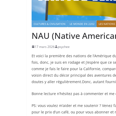
CULTURES & CIVILISATION
LE MONDE EN 2202
LES NATIONS
NAU (Native America
17 mars 2026
psychee
Et voici la première des nations de l’Amérique d
fois, donc, je suis en rodage et j’espère que ce s
comme je fais le faire pour la Californie, compar
voisin direct du décor principal des aventures d
doutes y aller régulièrement.Donc, autant fourn
Bonne lecture n’hésitez pas à commenter et me d
PS: vous voulez m’aider et me soutenir ? Venez f
pour le prix d’un café, ou pour vous abonner et r