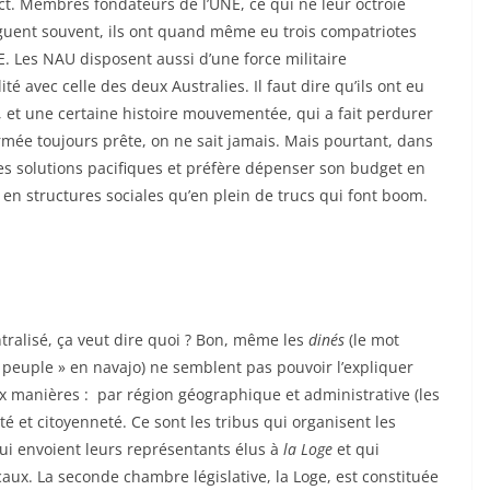
act. Membres fondateurs de l’UNE, ce qui ne leur octroie
arguent souvent, ils ont quand même eu trois compatriotes
. Les NAU disposent aussi d’une force militaire
é avec celle des deux Australies. Il faut dire qu’ils ont eu
et une certaine histoire mouvementée, qui a fait perdurer
rmée toujours prête, on ne sait jamais. Mais pourtant, dans
 les solutions pacifiques et préfère dépenser son budget en
en structures sociales qu’en plein de trucs qui font boom.
tralisé, ça veut dire quoi ? Bon, même les
dinés
(le mot
e peuple » en navajo) ne semblent pas pouvoir l’expliquer
ux manières : par région géographique et administrative (les
lité et citoyenneté. Ce sont les tribus qui organisent les
qui envoient leurs représentants élus à
la Loge
et qui
ocaux. La seconde chambre législative, la Loge, est constituée