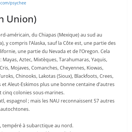
ee.com/psychee
n Union)
ord-américain, du Chiapas (Mexique) au sud au
, y compris l’Alaska, sauf la Côte est, une partie des
lifornie, une partie du Nevada et de l’Oregon. Cela
 : Mayas, Aztec, Mixtèques, Tarahumaras, Yaquis,
Cris, Mojaves, Comanches, Cheyennes, Kiowas,
oks, Chinooks, Lakotas (Sioux), Blackfoots, Crees,
its et Aleut-Eskimos plus une bonne centaine d’autres
t cinq colonies sous-marines.
atl, espagnol ; mais les NAU reconnaissent 57 autres
 autochtones.
d, tempéré à subarctique au nord.