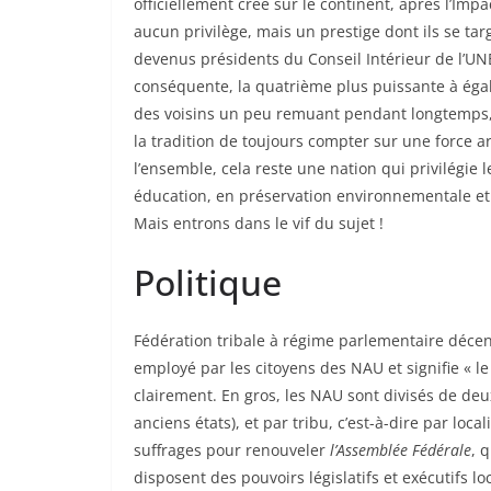
officiellement crée sur le continent, après l’Imp
aucun privilège, mais un prestige dont ils se t
devenus présidents du Conseil Intérieur de l’UNE
conséquente, la quatrième plus puissante à égalit
des voisins un peu remuant pendant longtemps, 
la tradition de toujours compter sur une force a
l’ensemble, cela reste une nation qui privilégie
éducation, en préservation environnementale et 
Mais entrons dans le vif du sujet !
Politique
Fédération tribale à régime parlementaire décen
employé par les citoyens des NAU et signifie « l
clairement. En gros, les NAU sont divisés de de
anciens états), et par tribu, c’est-à-dire par loca
suffrages pour renouveler
l’Assemblée Fédérale
, 
disposent des pouvoirs législatifs et exécutifs l